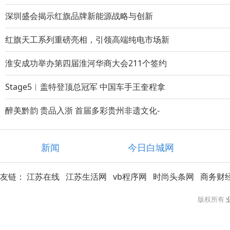
深圳盛会揭示红旗品牌新能源战略与创新
红旗天工系列重磅亮相，引领高端纯电市场新
淮安成功举办第四届淮河华商大会211个签约
Stage5︱盖特登顶总冠军 中国车手王奎程拿
醉美黔韵 贵品入浙 首届多彩贵州非遗文化-
新闻
今日白城网
友链：
江苏在线
江苏生活网
vb程序网
时尚头条网
商务财
版权所有