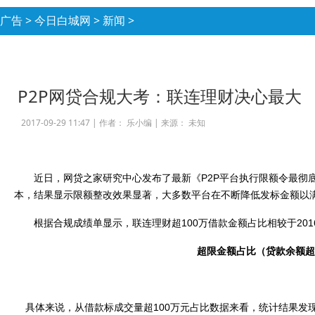
广告
>
今日白城网
>
新闻
>
P2P网贷合规大考：联连理财决心最大
2017-09-29 11:47 |
作者： 乐小编
|
来源： 未知
近日，网贷之家研究中心发布了最新《
P2P
平台执行限额令最彻
本，结果显示限额整改效果显著，大多数平台在不断降低发标金额以
根据合规成绩单显示，联连理财超
100
万借款金额占比相较于
201
超限金额占比（贷款余额
具体来说，从借款标成交量超
100
万元占比数据来看，统计结果发