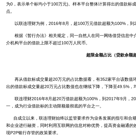
为
0
，表示单个标均小于
100
万元
)
。样本平台整体计算得出的借款标
点。
以联连理财为例，
2016
年
8
月，超
100
万元借款超额为
100%
，到
根据《暂行办法》相关规定，同一自然人在同一网络借贷信息中
介机构平台的借款上限不超过
100
万人民币。
超限金额占比（贷款余额
再从借款标成交量超
20
万元的占比数据看，有
352
家平台该数值
出的借款标成交量超
20
万元占比数值也在继续下降，下降至
49.5%
，
联连理财
2016
年
8
月超
20
万借款超额为
100%
，到
2017
年
9
月，
20
一，成为行业借款标的主动限额最彻底的平台之一。
自成立以来，联连理财始终以监管要求作为业务发展的指引和合
和企业进行融资，同时利用互联网的信息对称优势，提高资金融通的
现
P2P
银行存管的政策要求。