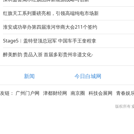
红旗天工系列重磅亮相，引领高端纯电市场新
淮安成功举办第四届淮河华商大会211个签约
Stage5︱盖特登顶总冠军 中国车手王奎程拿
醉美黔韵 贵品入浙 首届多彩贵州非遗文化-
新闻
今日白城网
友链：
广州门户网
津都财经网
南京圈
科技会展网
青春娱
版权所有