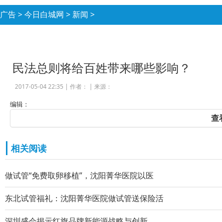
广告
>
今日白城网
>
新闻
>
民法总则将给百姓带来哪些影响？
2017-05-04 22:35 |
作者：
|
来源：
编辑：
查
相关阅读
做试管“免费取卵移植”，沈阳菁华医院以医
东北试管福礼：沈阳菁华医院做试管送保险活
深圳盛会揭示红旗品牌新能源战略与创新